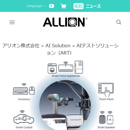
Skip
Language
to
content
アリオン株式会社
AI Solution
AIテストソリューシ
>
>
ョン（ART）