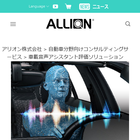
Skip
Language
to
content
アリオン株式会社
自動車分野向けコンサルティングサ
>
ービス
車載音声アシスタント評価ソリューション
>