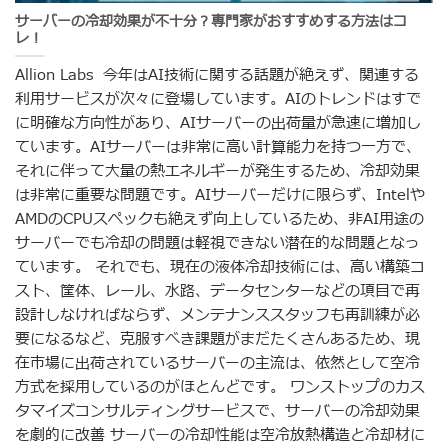
サーバーの冷却効果が不十分？専門家がおすすめする方法はコ
レ！
Allion Labs 今年はAI技術に関する話題が絶えず、関連する
利用サービスが次々に登場しています。AIのトレンドはすで
に明確な方向性があり、AIサーバーの出荷量が急速に増加し
ています。AIサーバーは非常に高い計算能力を持つ一方で、
それに伴って大量の熱エネルギーが発生するため、冷却効果
は非常に重要な問題です。AIサーバーだけに限らず、Intelや
AMDのCPUスペックも絶えず向上しているため、非AI用途の
サーバーでも冷却の問題は軽視できない潜在的な問題となっ
ています。 それでも、現在の液体冷却技術には、高い構築コ
スト、筐体、レール、水路、データセンターなどの項目で再
設計しなければならず、メンテナンススタッフも再訓練が必
要になるなど、克服すべき課題がまだたくさんあるため、現
在市場に出荷されているサーバーの主流は、依然として空冷
方式を採用しているのがほとんどです。 ワンストップのカス
タマイズコンサルティングサービスで、サーバーの冷却効果
を劇的に改善 サーバーの冷却性能は空冷放熱構造と冷却材に