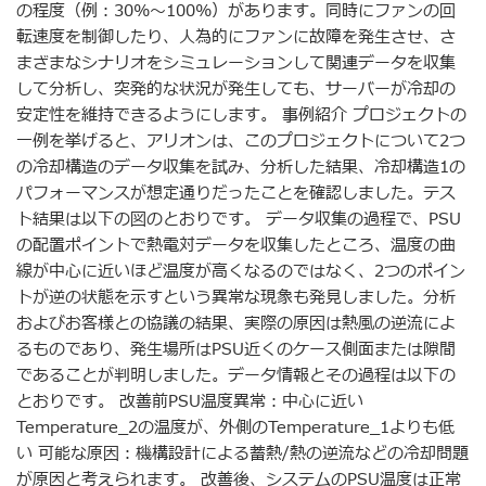
の程度（例：30%〜100%）があります。同時にファンの回
転速度を制御したり、人為的にファンに故障を発生させ、さ
まざまなシナリオをシミュレーションして関連データを収集
して分析し、突発的な状況が発生しても、サーバーが冷却の
安定性を維持できるようにします。 事例紹介 プロジェクトの
一例を挙げると、アリオンは、このプロジェクトについて2つ
の冷却構造のデータ収集を試み、分析した結果、冷却構造1の
パフォーマンスが想定通りだったことを確認しました。テス
ト結果は以下の図のとおりです。 データ収集の過程で、PSU
の配置ポイントで熱電対データを収集したところ、温度の曲
線が中心に近いほど温度が高くなるのではなく、2つのポイン
トが逆の状態を示すという異常な現象も発見しました。分析
およびお客様との協議の結果、実際の原因は熱風の逆流によ
るものであり、発生場所はPSU近くのケース側面または隙間
であることが判明しました。データ情報とその過程は以下の
とおりです。 改善前PSU温度異常：中心に近い
Temperature_2の温度が、外側のTemperature_1よりも低
い 可能な原因：機構設計による蓄熱/熱の逆流などの冷却問題
が原因と考えられます。 改善後、システムのPSU温度は正常