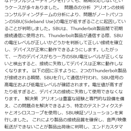
なトラブルシューティングを行っても、結局反応しないとい
うケースが多々ありました。 問題点の分析 アリオンの技術
コンサルティングチームの分析により、問題がノートパソコ
ンのSBU(Sideband Use)の電圧が低すぎることに起因してい
ることが判明しました。SBUは、Thunderbolt製品間で初期
接続通信に使用され、Thunderbolt製品が通信する際、SBU
の電圧レベルが正しいかどうかを判断して正しい接続を確立
し、デバイスが正常に動作できるようにします。したがっ
て、一方のデバイスがもう一方のSBU電圧レベルが正しくな
いと検出すると、接続に失敗してデバイスは正常に動作しな
くなります。 以下の図に示すように、2つのThunderbolt製品
が接続される瞬間、SBUを介して通信が行われ、SBU信号の
高電圧および低電圧レベルが確認されます。電圧値が高すぎ
たり低すぎると、デバイスの接続に失敗して使用できなくな
ります。 解決策 アリオンは豊富な経験と専門的な設備を備
え、この問題点を解決できるよう、特定のテストフィクスチ
ャとオシロスコープを使用し、SBU検証ソリューションを実
行しました。 これにより製品の接続品質を確保し、音声/映像
転送ができないことが製品出荷後に判明し、エンドカスタマ