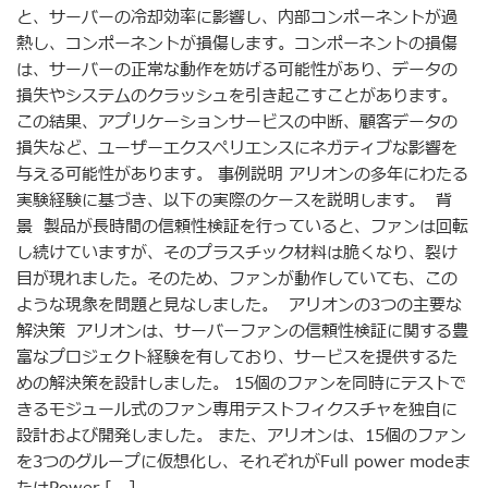
と、サーバーの冷却効率に影響し、内部コンポーネントが過
熱し、コンポーネントが損傷します。コンポーネントの損傷
は、サーバーの正常な動作を妨げる可能性があり、データの
損失やシステムのクラッシュを引き起こすことがあります。
この結果、アプリケーションサービスの中断、顧客データの
損失など、ユーザーエクスペリエンスにネガティブな影響を
与える可能性があります。 事例説明 アリオンの多年にわたる
実験経験に基づき、以下の実際のケースを説明します。 背
景 製品が長時間の信頼性検証を行っていると、ファンは回転
し続けていますが、そのプラスチック材料は脆くなり、裂け
目が現れました。そのため、ファンが動作していても、この
ような現象を問題と見なしました。 アリオンの3つの主要な
解決策 アリオンは、サーバーファンの信頼性検証に関する豊
富なプロジェクト経験を有しており、サービスを提供するた
めの解決策を設計しました。 15個のファンを同時にテストで
きるモジュール式のファン専用テストフィクスチャを独自に
設計および開発しました。 また、アリオンは、15個のファン
を3つのグループに仮想化し、それぞれがFull power modeま