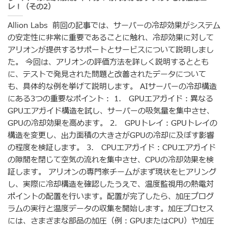
レ！（その2）
Allion Labs 前回の記事では、サーバーの冷却効果がシステム
の安定性に非常に重要であることに触れ、冷却効果に対して
アリオンが提供するサポートとサービスについて説明しまし
た。 今回は、アリオンの評価方法を詳しく説明するととも
に、テストで発見された問題と改善されたデータについて
も、具体的な例を挙げて説明します。 AIサーバーの冷却構造
にある3つの重要なポイント： 1. GPUエアガイド：異なる
GPUエアガイド構造を試し、サーバーの吸気量を集中させ、
GPUの冷却効果を高めます。 2. GPUトレイ：GPUトレイの
構造を変更し、出力面積の大きさがGPUの冷却に及ぼす影響
の程度を検証します。 3. CPUエアガイド：CPUエアガイド
の隙間を閉じて空気の流れを集中させ、CPUの冷却効果を検
証します。 アリオンの専門家チームがまず現状をヒアリング
し、実際に冷却構造を確認したうえで、温度監視用の熱電対
ポイントの配置を行います。配置が完了したら、加圧プログ
ラムの実行と温度データの収集を開始します。加圧プロセス
には、さまざまな部品の加圧（例：GPUまたはCPU）や加圧