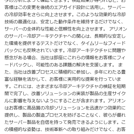
タの分析によって確認できます。検証結果が得られると、お
客様はこの変更を後続のエアガイド設計に活用し、サーバー
の冷却効率をさらに向上させます。このような効果的な冷却
技術の最適化は、安定した動作条件を維持するだけでなく、
サーバーの全体的な性能と信頼性を向上させます。 アリオン
のサーバー冷却アーキテクチャへの関心は、長期的な安定し
た環境を提供するテストだけでなく、タイムリーなフィード
バックにも反映されています。冷却アーキテクチャに問題や
懸念がある場合、当社は即座にこれらの情報をお客様にフィ
ードバックし、可能性のある課題の解決を支援します。 ま
た、当社は改善プロセスに積極的に参加し、多年にわたる豊
富な経験を活かして、お客様に実用的な提案を行っていま
す。これには、さまざまな冷却アーキテクチャの検証を短期
間で完了し、改善ソリューションの実装が製品の生産サイク
ルに影響を与えないようにすることが含まれます。アリオン
はお客様に高品質の冷却ソリューションを迅速かつ効果的に
提供し、製品の製造プロセスを妨げることなく、彼らが優れ
たサーバー製品を自信を持って発売できるようにします。こ
の積極的な姿勢は、技術革新への取り組みだけでなく、お客