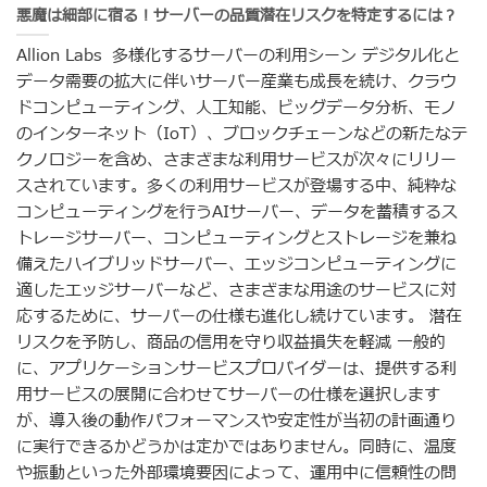
悪魔は細部に宿る！サーバーの品質潜在リスクを特定するには？
Allion Labs 多様化するサーバーの利用シーン デジタル化と
データ需要の拡大に伴いサーバー産業も成長を続け、クラウ
ドコンピューティング、人工知能、ビッグデータ分析、モノ
のインターネット（IoT）、ブロックチェーンなどの新たなテ
クノロジーを含め、さまざまな利用サービスが次々にリリー
スされています。多くの利用サービスが登場する中、純粋な
コンピューティングを行うAIサーバー、データを蓄積するス
トレージサーバー、コンピューティングとストレージを兼ね
備えたハイブリッドサーバー、エッジコンピューティングに
適したエッジサーバーなど、さまざまな用途のサービスに対
応するために、サーバーの仕様も進化し続けています。 潜在
リスクを予防し、商品の信用を守り収益損失を軽減 一般的
に、アプリケーションサービスプロバイダーは、提供する利
用サービスの展開に合わせてサーバーの仕様を選択します
が、導入後の動作パフォーマンスや安定性が当初の計画通り
に実行できるかどうかは定かではありません。同時に、温度
や振動といった外部環境要因によって、運用中に信頼性の問