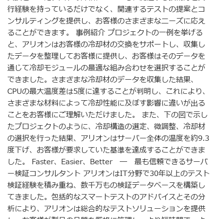
行経験を持っているだけでなく、関連するテストの提案とコ
ンサルティングを提供し、お客様のさまざまなニーズに応え
ることができます。 事例紹介 プロジェクトの一例を挙げる
と、アリオンはお客様の冷却材の交換をサポートし、収集し
たデータを整理してお客様に提供し、お客様はそのデータを
通じて冷却モジュールの最適な組み合わせを選択することが
できました。さまざまな冷却材のデータを収集した結果、
CPUの最大温度差は5度に達することが判明し、これにより、
さまざまな材料によって冷却性能に及ぼす影響に違いが出る
ことをお客様にご理解いただけました。 また、下の図で示し
たプロジェクトのように、冷却構造の選定、微調整、冷却材
の選択を行った結果、アリオンはサーバー全体の温度を約9.3
度下げ、お客様が要求していた基準を達成することができま
した。 Faster、Easier、Better ― 最も信頼できるサーバ
ー検証コンサルタント アリオンはIT分野で30年以上のテスト
検証経験を積み重ね、数千万もの検証データベースを構築し
てきました。包括的なスマートテストのアドバイスとその分
析により、アリオンは総合的なテストソリューションを提供