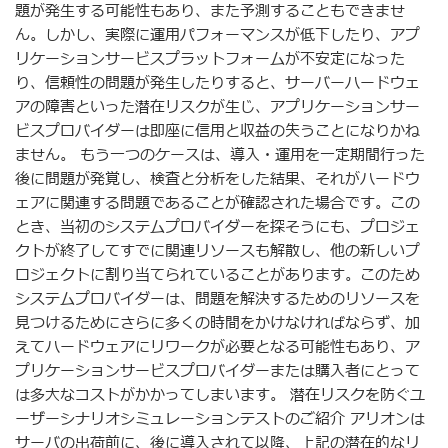
題が発生する可能性もあり、また予測することもできませ
ん。しかし、実際に運用パフォーマンスが低下したり、アプ
リケーションサービスプラットフォームが不安定になった
り、信頼性の問題が発生したりすると、サーバーハードウェ
アの障害といった潜在リスクが生じ、アプリケーションサー
ビスプロバイダーは即座に信用と収益の失うことになりかね
ません。 もう一つのケースは、導入・運用を一定期間行った
後に問題が発覚し、検査と分析をした結果、それがハードウ
ェアに関連する問題であることが確認された場合です。この
とき、当初のシステムプロバイダーを探そうにも、プロジェ
クトが終了してすでに関連リソースも解散し、他の新しいプ
ロジェクトに割り当てられていることがあります。このため
システムプロバイダーは、問題を解決するためのリソースを
見つけるためにさらに多くの時間をかけなければならず、加
えてハードウェアにリワークが必要となる可能性もあり、ア
プリケーションサービスプロバイダーまたは購入者にとって
は多大なコストがかかってしまいます。 潜在リスクを防ぐユ
ーザーシナリオシミュレーションテストのご紹介 アリオンは
サーバの出荷前に、後に導入されて以降、上記の潜在的なリ