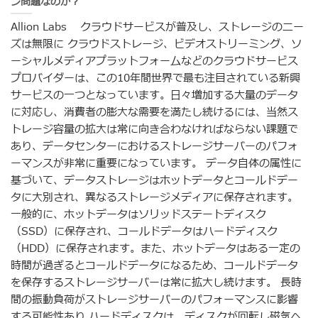
ン問題なのか？
Allion Labs クラウドサービスが普及し、ストレージのニー
ズは無限に クラウドストレージ、ビデオストリーミング、ソ
ーシャルメディアプラットフォームなどのクラウドサービス
プロバイダーは、この10年間世界で最も注目されている新興
サービスの一つとなっています。日々増加する大量のデータ
に対応し、消費者の膨大な需要を満たし続けるには、当然ス
トレージ容量の拡大は常に向き合わなければならない課題で
あり、データセンターにおけるストレージサーバーのパフォ
ーマンスが非常に重要になっています。 データ自体の属性に
基づいて、データストレージはホットデータとコールドデー
タに大別され、異なるストレージメディアに保存されます。
一般的に、ホットデータはソリッドステートディスク
（SSD）に保存され、コールドデータはハードディスク
（HDD）に保存されます。また、ホットデータはある一定の
時間が過ぎるとコールドデータになるため、コールドデータ
を保存するストレージサーバーは常に拡大し続けます。 長時
間の振動負荷がストレージサーバーのパフォーマンスに影響
する可能性あり ハードディスクは、ディスクが回転し磁気ヘ