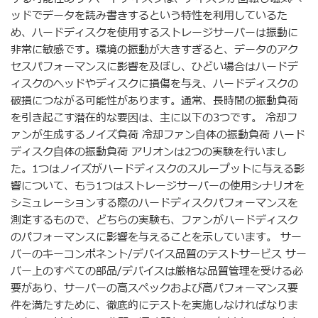
ッドでデータを読み書きするという特性を利用しているた
め、ハードディスクを使用するストレージサーバーは振動に
非常に敏感です。環境の振動が大きすぎると、データのアク
セスパフォーマンスに影響を及ぼし、ひどい場合はハードデ
ィスクのヘッドやディスクに損傷を与え、ハードディスクの
破損につながる可能性があります。通常、長時間の振動負荷
を引き起こす潜在的な要因は、主に以下の3つです。 冷却フ
ァンが生成するノイズ負荷 冷却ファン自体の振動負荷 ハード
ディスク自体の振動負荷 アリオンは2つの実験を行いまし
た。1つはノイズがハードディスクのスループットに与える影
響について、もう1つはストレージサーバーの使用シナリオを
シミュレーションする際のハードディスクパフォーマンスを
測定するもので、どちらの実験も、ファンがハードディスク
のパフォーマンスに影響を与えることを示しています。 サー
バーのキーコンポネント/デバイス品質のテストサービス サー
バー上のすべての部品/デバイスは厳格な品質管理を受ける必
要があり、サーバーの高スペックおよび高パフォーマンス要
件を満たすために、徹底的にテストを実施しなければなりま