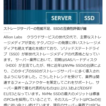
ストレージサーバーの性能不足、SSDの互換性評価が鍵
Allion Labs クラウドサービスの世代交代で、主要なストレ
ージメディアが変化 テクノロジーの発展に伴いストレージメ
ディアも絶えず進化を続けており、ソリッドステートドライ
ブ（SSD）が新世代ストレージメディアの代表格となってい
ます。 サーバー業界において、初期はSASハードディスク
（HDD）が主流でしたが、特に近年はNVMe SSDの台頭によ
り、このタイプのSSDがストレージサーバーに多く導入され
るようになりました。こうしたトレンドを受けて、業界は関
連するフォームファクターを策定してこれをサポートし、サ
ーバー業界で最も代表的なものはU.2/U.3およびEDSFF
E1/E3となっています。NVMe SSDの最大のメリットは標準
のPCIeを採用していることで、そのスループットはPCIeの仕
様に従い向上し続けています。現在のサーバー業界ではPCIe