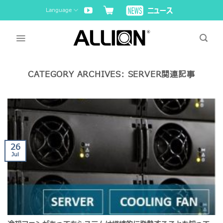
Skip
Language
to
content
CATEGORY ARCHIVES:
SERVER関連記事
26
Jul