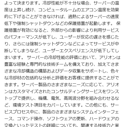
よって決まります。冷却性能が不十分な場合、サーバーの温
度は上昇し続け、コンピュータルームのエアコン温度を効果
的に下げることができなければ、過熱によるサーバーの速度
低下や強制シャットダウンなどの保護措置が起動します。 保
護措置が有効になると、外部からの影響により利用サービス
のパフォーマンスが低下し、ユーザーが反応の遅さを感じた
り、さらには強制シャットダウンなどによってサービスが中
断してしまうなど、ユーザーエクスペリエンスが低下してし
まいます。 サーバーの冷却性能の評価において、アリオンは
豊富な経験と専門的な技術チームを備えており、加えてさま
ざまな冷却構造の構築およびデータ収集をサポートし、色々
な冷却材の包括的な分析と評価をお客様に提供することがで
きます。サーバー製品のさまざまなニーズに応じて、アリオ
ンはカスタマイズされたコンサルティングサービスをワンス
トップで提供し、機構、電気、高周波分野を組み合わせるな
ど、環境テスト項目をカバーしています。この他にも、サー
ビスプロセス中に、製品のさまざまなシステムインターフェ
ース、コマンド操作、ソフトウェアの更新、ハードウェアの
交換といったテストの詳細についても、関連する技術力と実