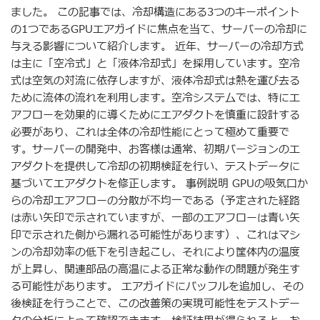
ました。 この記事では、冷却構造にある3つのキーポイント
の1つであるGPUエアガイドに焦点を当て、サーバーの冷却に
与える影響について紹介します。 近年、サーバーの冷却方式
は主に「空冷式」と「液体冷却式」を採用しています。空冷
式は空気の対流に依存しますが、液体冷却式は熱を運び去る
ために流体の流れを利用します。空冷システムでは、特にエ
アフローを効果的に導くためにエアダクトを慎重に設計する
必要があり、これは全体の冷却性能にとって極めて重要で
す。サーバーの開発中、お客様は通常、初期バージョンのエ
アダクトを提供して冷却の初期検証を行い、テストデータに
基づいてエアダクトを修正します。 事例説明 GPUの吸気口か
らの冷却エアフローの分散が不均一である（予定された経路
は赤い矢印で示されていますが、一部のエアフローは青い矢
印で示された側から漏れる可能性があります）、これはマシ
ンの冷却効率の低下を引き起こし、それにより筐体内の温度
が上昇し、関連部品の高温による正常な動作の問題が発生す
る可能性があります。 エアガイドにバッフルを追加し、その
後検証を行うことで、この改善策の実現可能性をテストデー