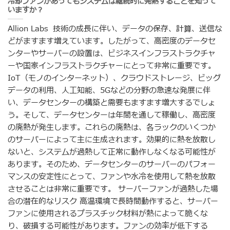
冷却ファンがあってもシステムは継続的に発熱することを知って
いますか？
Allion Labs 技術の成長に伴い、データの保存、計算、送信な
どがますます増えています。したがって、高密度のデータセ
ンターやサーバーの設置は、ビジネスインフラストラクチャ
ーや国家インフラストラクチャーにとって非常に重要です。
IoT（モノのインターネット）、クラウドストレージ、ビッグ
データの利用、人工知能、5Gなどの分野の急速な発展に伴
い、データセンターの構築と需要もますます増大するでしょ
う。そして、データセンターは年間を通して稼働し、高密度
の廃熱が発生します。これらの廃熱は、各ラックのいくつか
のサーバーによって主に生成されます。効果的に熱を放散し
ないと、システムが過熱して正常に動作しなくなる可能性が
あります。そのため、データセンターのサーバーのパフォー
マンスの安定性にとって、ファンや水冷を使用して熱を放散
させることは非常に重要です。 サーバーファンが過熱した場
合の潜在的なリスク 高温環境で長時間動作すると、サーバー
ファンに使用されるプラスチック材料が熱によって脆くな
り、破損する可能性があります。ファンの効率が低下する