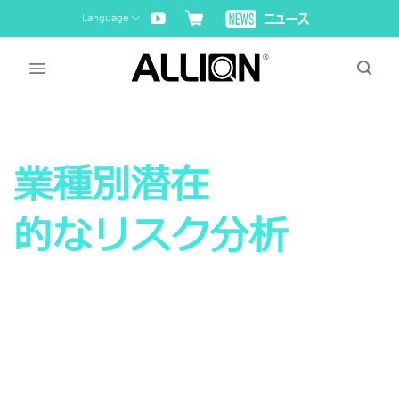
Skip
Language
to
content
業種別潜在
的なリスク分析
ここがポイント！業界が急速に変化する時代におい
て、製品品質を確保するには？
技術の急速な発展に伴い、世界中の産業や事業の構
造が大きく変わる中、関連する製品は従来実現され