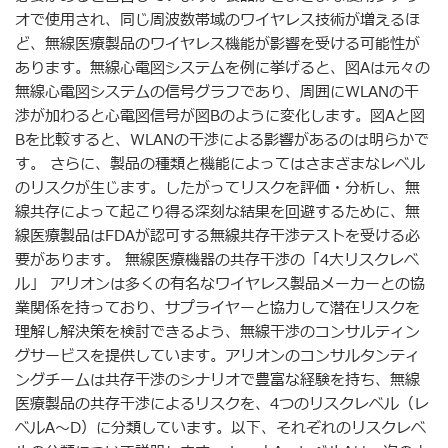
オで使用され、同じ周波数帯域のワイヤレス技術が増えるほ
ど、無線医療製品のワイヤレス機能が影響を受ける可能性が
あります。無線心電図システムを例に挙げると、図Aは元々の
無線心電図システムの信号グラフであり、周囲にWLANの干
渉が加わると心電図信号が図Bのように変化します。図Aと図
Bを比較すると、WLANの干渉による影響があるのは明らかで
す。 さらに、製品の種類と機能によってはさまざまなレベル
のリスクが生じます。したがってリスクを評価・分析し、無
線共存によって起こり得る深刻な結果を回避するために、無
線医療製品はFDAが認可する無線共存干渉テストを受ける必
要があります。 無線医療機器の共存干渉の「4大リスクレベ
ル」 アリオンは多くの有名なワイヤレス製品メーカーとの協
業関係を持っており、サプライヤーと協力して潜在リスクを
理解し解決策を検討できるよう、無線干渉のコンサルティン
グサービスを提供しています。アリオンのコンサルタンティ
ングチームは共存干渉のシナリオで豊富な経験を持ち、無線
医療製品の共存干渉によるリスクを、4つのリスクレベル（レ
ベルA〜D）に分類しています。以下、それぞれのリスクレベ