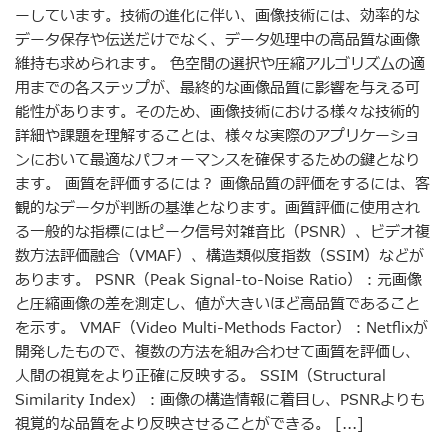
ーしています。技術の進化に伴い、画像技術には、効率的な
データ保存や伝送だけでなく、データ処理中の高品質な画像
維持も求められます。 色空間の選択や圧縮アルゴリズムの適
用までの各ステップが、最終的な画像品質に影響を与える可
能性があります。そのため、画像技術における様々な技術的
詳細や課題を理解することは、様々な実際のアプリケーショ
ンにおいて最適なパフォーマンスを確保するための鍵となり
ます。 画質を評価するには？ 画像品質の評価をするには、客
観的なデータが判断の基準となります。画質評価に使用され
る一般的な指標にはピーク信号対雑音比（PSNR）、ビデオ複
数方法評価融合（VMAF）、構造類似度指数（SSIM）などが
あります。 PSNR（Peak Signal-to-Noise Ratio）：元画像
と圧縮画像の差を測定し、値が大きいほど高品質であること
を示す。 VMAF（Video Multi-Methods Factor）：Netflixが
開発したもので、複数の方法を組み合わせて画質を評価し、
人間の視覚をより正確に反映する。 SSIM（Structural
Similarity Index）：画像の構造情報に着目し、PSNRよりも
視覚的な品質をより反映させることができる。 [...]