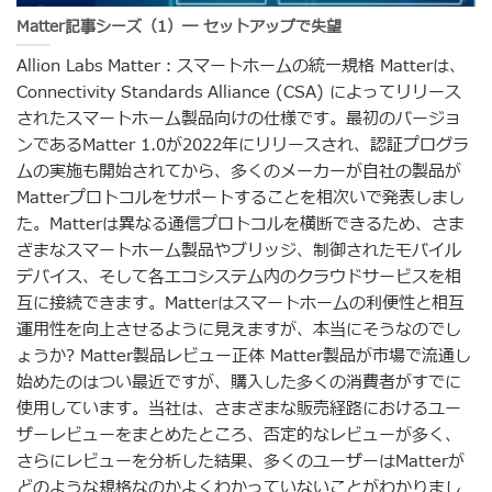
Matter記事シーズ（1）― セットアップで失望
Allion Labs Matter：スマートホームの統一規格 Matterは、
Connectivity Standards Alliance (CSA) によってリリース
されたスマートホーム製品向けの仕様です。最初のバージョ
ンであるMatter 1.0が2022年にリリースされ、認証プログラ
ムの実施も開始されてから、多くのメーカーが自社の製品が
Matterプロトコルをサポートすることを相次いで発表しまし
た。Matterは異なる通信プロトコルを横断できるため、さま
ざまなスマートホーム製品やブリッジ、制御されたモバイル
デバイス、そして各エコシステム内のクラウドサービスを相
互に接続できます。Matterはスマートホームの利便性と相互
運用性を向上させるように見えますが、本当にそうなのでし
ょうか? Matter製品レビュー正体 Matter製品が市場で流通し
始めたのはつい最近ですが、購入した多くの消費者がすでに
使用しています。当社は、さまざまな販売経路におけるユー
ザーレビューをまとめたところ、否定的なレビューが多く、
さらにレビューを分析した結果、多くのユーザーはMatterが
どのような規格なのかよくわかっていないことがわかりまし