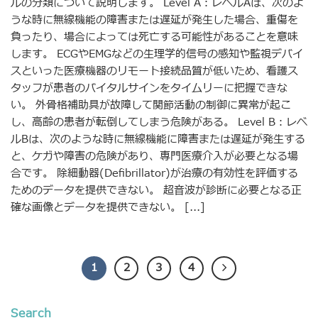
ルの分類について説明します。 Level A：レベルAは、次のよ
うな時に無線機能の障害または遅延が発生した場合、重傷を
負ったり、場合によっては死亡する可能性があることを意味
します。 ECGやEMGなどの生理学的信号の感知や監視デバイ
スといった医療機器のリモート接続品質が低いため、看護ス
タッフが患者のバイタルサインをタイムリーに把握できな
い。 外骨格補助具が故障して関節活動の制御に異常が起こ
し、高齢の患者が転倒してしまう危険がある。 Level B：レベ
ルBは、次のような時に無線機能に障害または遅延が発生する
と、ケガや障害の危険があり、専門医療介入が必要となる場
合です。 除細動器(Defibrillator)が治療の有効性を評価する
ためのデータを提供できない。 超音波が診断に必要となる正
確な画像とデータを提供できない。 [...]
1
2
3
4
Search