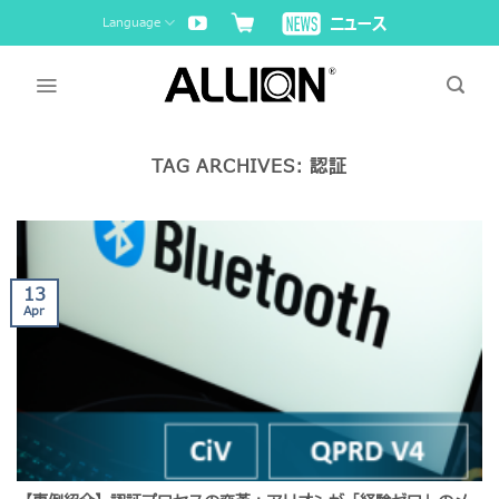
Skip
Language
to
content
TAG ARCHIVES:
認証
13
Apr