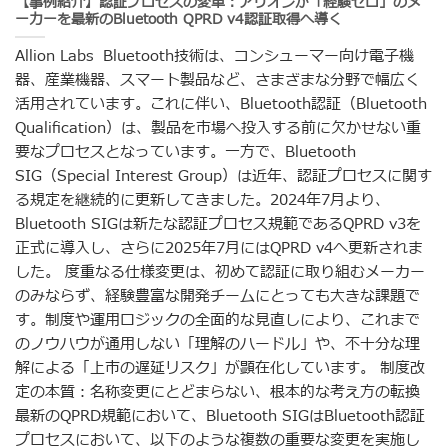
【事例紹介】認証プロセスの変革：アリオンが「経験ゼロ」のメ
ーカーを最新のBluetooth QPRD v4認証取得へ導く
Allion Labs Bluetooth技術は、コンシューマー向け電子機
器、産業機器、スマート製品など、さまざまな分野で幅広く
活用されています。これに伴い、Bluetooth認証（Bluetooth
Qualification）は、製品を市場へ投入する前に欠かせない重
要なプロセスとなっています。一方で、Bluetooth
SIG（Special Interest Group）は近年、認証プロセスに関す
る規定を継続的に更新してきました。2024年7月より、
Bluetooth SIGは新たな認証プロセス規範であるQPRD v3を
正式に導入し、さらに2025年7月にはQPRD v4へ更新されま
した。 度重なる仕様変更は、初めて認証に取り組むメーカー
のみならず、経験豊富な開発チームにとっても大きな課題で
す。制度や運用ロジックの全面的な見直しにより、これまで
のノウハウが通用しない「理解のハードル」や、不十分な理
解による「上市の遅延リスク」が顕在化しています。 制度改
定の本質：名称変更にとどまらない、根本的な考え方の転換
最新のQPRD規範において、Bluetooth SIGはBluetooth認証
プロセスにおいて、以下のような複数の重要な変更を実施し