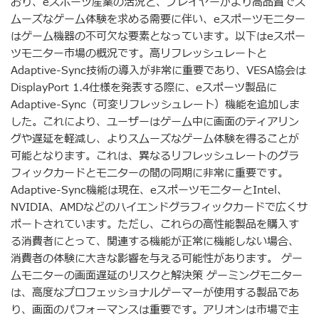
おり、eスポーツ産業の活況と、プレイヤーがより高品質でス
ムーズなゲーム体験を求める需要に伴い、eスポーツモニター
はゲーム機器の不可欠な要素となっています。以下はeスポー
ツモニター市場の概況です。高リフレッシュレートと
Adaptive-Sync技術の導入が非常に重要であり、VESA協会は
DisplayPort 1.4仕様を発表する際に、eスポーツ製品に
Adaptive-Sync（可変リフレッシュレート）機能を追加しま
した。これにより、ユーザーはゲーム中に画面のティアリン
グや遅延を軽減し、よりスムーズなゲーム体験を得ることが
可能となります。これは、異なるリフレッシュレートのグラ
フィックカードとモニターの間の同期に非常に重要です。
Adaptive-Sync機能は現在、eスポーツモニターとIntel、
NVIDIA、AMDなどのハイエンドグラフィックカードで広くサ
ポートされています。ただし、これらの高性能製品を購入す
る消費者にとって、関連する機能が正常に機能しない場合、
消費者の体験に大きな影響を与える可能性があります。 ゲー
ムモニターの画面遅延のリスクと解決策 ゲーミングモニター
は、高度なプロフェッショナルゲーマーが使用する製品であ
り、画面のパフォーマンスは重要です。アリオンは市場で主