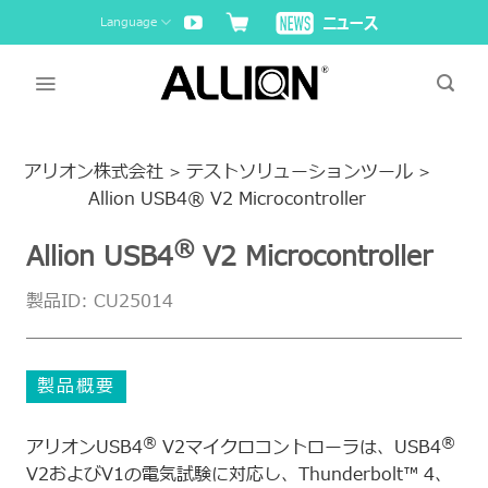
Skip
Language
to
content
アリオン株式会社
テストソリューションツール
>
>
Allion USB4® V2 Microcontroller
®
Allion USB4
V2 Microcontroller
製品ID: CU25014
製品概要
®
®
アリオンUSB4
V2マイクロコントローラは、USB4
V2およびV1の電気試験に対応し、Thunderbolt™ 4、