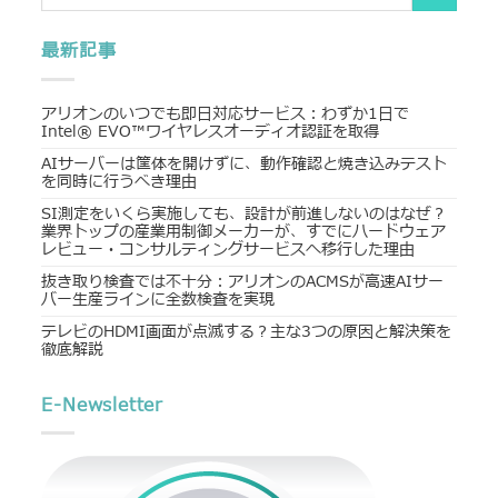
最新記事
アリオンのいつでも即日対応サービス：わずか1日で
Intel® EVO™ワイヤレスオーディオ認証を取得
AIサーバーは筐体を開けずに、動作確認と焼き込みテスト
を同時に行うべき理由
SI測定をいくら実施しても、設計が前進しないのはなぜ？
業界トップの産業用制御メーカーが、すでにハードウェア
レビュー・コンサルティングサービスへ移行した理由
抜き取り検査では不十分：アリオンのACMSが高速AIサー
バー生産ラインに全数検査を実現
テレビのHDMI画面が点滅する？主な3つの原因と解決策を
徹底解説
E-Newsletter