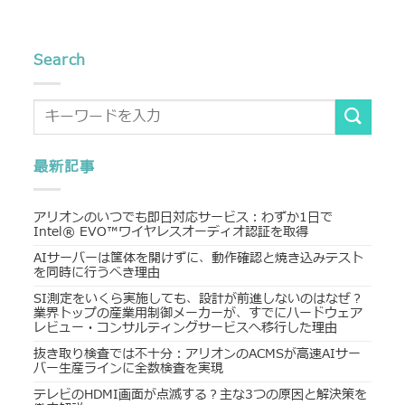
Search
最新記事
アリオンのいつでも即日対応サービス：わずか1日で
Intel® EVO™ワイヤレスオーディオ認証を取得
AIサーバーは筐体を開けずに、動作確認と焼き込みテスト
を同時に行うべき理由
SI測定をいくら実施しても、設計が前進しないのはなぜ？
業界トップの産業用制御メーカーが、すでにハードウェア
レビュー・コンサルティングサービスへ移行した理由
抜き取り検査では不十分：アリオンのACMSが高速AIサー
バー生産ラインに全数検査を実現
テレビのHDMI画面が点滅する？主な3つの原因と解決策を