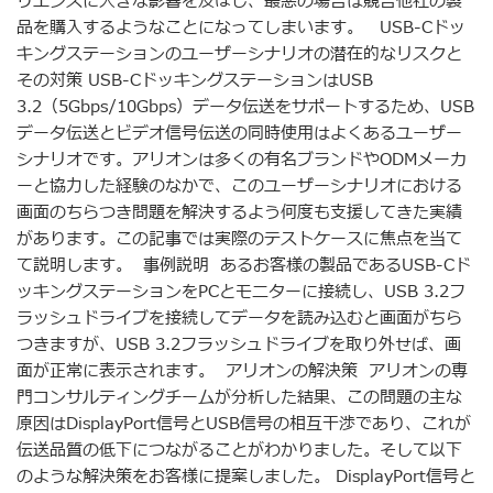
リエンスに大きな影響を及ぼし、最悪の場合は競合他社の製
品を購入するようなことになってしまいます。 USB-Cドッ
キングステーションのユーザーシナリオの潜在的なリスクと
その対策 USB-CドッキングステーションはUSB
3.2（5Gbps/10Gbps）データ伝送をサポートするため、USB
データ伝送とビデオ信号伝送の同時使用はよくあるユーザー
シナリオです。アリオンは多くの有名ブランドやODMメーカ
ーと協力した経験のなかで、このユーザーシナリオにおける
画面のちらつき問題を解決するよう何度も支援してきた実績
があります。この記事では実際のテストケースに焦点を当て
て説明します。 事例説明 あるお客様の製品であるUSB-Cド
ッキングステーションをPCとモニターに接続し、USB 3.2フ
ラッシュドライブを接続してデータを読み込むと画面がちら
つきますが、USB 3.2フラッシュドライブを取り外せば、画
面が正常に表示されます。 アリオンの解決策 アリオンの専
門コンサルティングチームが分析した結果、この問題の主な
原因はDisplayPort信号とUSB信号の相互干渉であり、これが
伝送品質の低下につながることがわかりました。そして以下
のような解決策をお客様に提案しました。 DisplayPort信号と