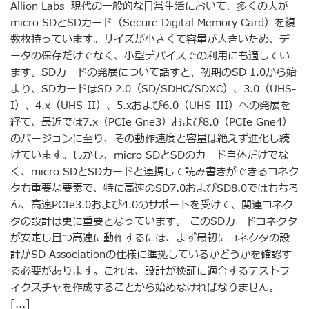
Allion Labs 現代の一般的な日常生活において、多くの人が
micro SDとSDカード（Secure Digital Memory Card）を複
数枚持っています。サイズが小さくて容量が大きいため、デ
ータの保存だけでなく、小型デバイスでの利用にも適してい
ます。SDカードの発展について話すと、初期のSD 1.0から始
まり、SDカードはSD 2.0（SD/SDHC/SDXC）、3.0（UHS-
I）、4.x（UHS-II）、5.xおよび6.0（UHS-III）への発展を
経て、最近では7.x（PCIe Gne3）および8.0（PCIe Gne4）
のバージョンに至り、その動作速度と容量は絶えず進化し続
けています。しかし、micro SDとSDのカード自体だけでな
く、micro SDとSDカードと連携して読み書きができるコネク
タも重要な要素で、特に高速のSD7.0およびSD8.0ではもちろ
ん、高速PCIe3.0および4.0のサポートを受けて、関連コネク
タの設計は更に重要となっています。 このSDカードコネクタ
が安定し且つ高速に動作するには、まず最初にコネクタの設
計がSD Associationの仕様に準拠しているかどうかを確認す
る必要があります。これは、設計が検証に適合するテストフ
ィクスチャを作成することから始めなければなりません。
[...]