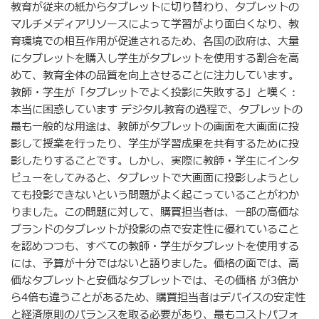
教育が従来の紙からタブレットに切り替わり、タブレットの
マルチメディアリソースによって学習がより面白くなり、教
育環境での相互作用が促進されるため、各国の政府は、大量
にタブレットを購入し学生がタブレットを使用する割合を高
めて、教育全体の品質を向上させることに注力しています。
教師・学生が「タブレットでよく投影に失敗する」と嘆く：
本当に困惑しています デジタル教育の過程で、タブレットの
最も一般的な用途は、教師がタブレットの画面を大画面に投
影して授業を行ったり、学生が学習成果を共有するために投
影したりすることです。しかし、実際に教師・学生にインタ
ビューをしてみると、タブレットで大画面に投影しようとし
ても投影できないという問題がよく起こっていることがわか
りました。この問題に対して、購買担当者は、一部の高価な
ブランドのタブレットが投影の点で安定性に優れていること
を認めつつも、すべての教師・学生がタブレットを使用する
には、予算が十分ではないと語りました。価格の面では、高
価なタブレットと安価なタブレットでは、その価格 が3倍か
ら4倍も違うことがあるため、購買担当者はデバイスの安定性
と経済原則のバランスを取る必要があり、最もコストパフォ