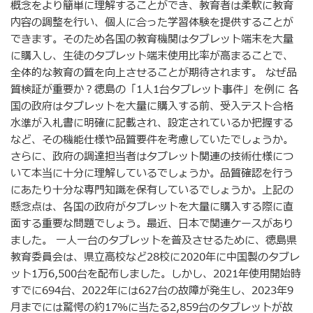
概念をより簡単に理解することができ、教育者は柔軟に教育
内容の調整を行い、個人に合った学習体験を提供することが
できます。そのため各国の教育機関はタブレット端末を大量
に購入し、生徒のタブレット端末使用比率が高まることで、
全体的な教育の質を向上させることが期待されます。 なぜ品
質検証が重要か？徳島の「1人1台タブレット事件」を例に 各
国の政府はタブレットを大量に購入する前、受入テスト合格
水準が入札書に明確に記載され、設定されているか把握する
など、その機能仕様や品質要件を考慮していたでしょうか。
さらに、政府の調達担当者はタブレット関連の技術仕様につ
いて本当に十分に理解しているでしょうか。品質確認を行う
にあたり十分な専門知識を保有しているでしょうか。上記の
懸念点は、各国の政府がタブレットを大量に購入する際に直
面する重要な問題でしょう。最近、日本で関連ケースがあり
ました。 一人一台のタブレットを普及させるために、徳島県
教育委員会は、県立高校など28校に2020年に中国製のタブレ
ット1万6,500台を配布しました。しかし、2021年使用開始時
すでに694台、2022年には627台の故障が発生し、2023年9
月までには驚愕の約17％に当たる2,859台のタブレットが故