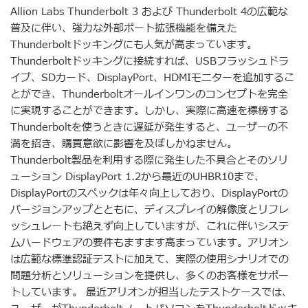
Allion Labs Thunderbolt 3 および Thunderbolt 4の広範な
普及に伴い、強力な外部ポート拡張機能を備えた
Thunderboltドッキングにも人気が高まっています。
Thunderboltドッキングに接続すれば、USBフラッシュドラ
イブ、SDカード、DisplayPort、HDMIモニターを追加するこ
とができ、Thunderboltオールインワンのコンセプトを完全
に実現することができます。しかし、実際に高速を標榜する
Thunderboltを使うときに遅延が発生すると、ユーザーの不
満を招き、購買意欲に影響を及ぼしかねません。
Thunderbolt製品を利用する際に発生した不具合とそのソリ
ューション DisplayPort 1.2から最近のUHBR10まで、
DisplayPortのスペックは年々向上しており、DisplayPortの
バージョンアップとともに、ディスプレイの解像度とリフレ
ッシュレートも絶えず向上していますが、これに伴いシステ
ムハードウェアの要件もますます高まっています。アリオン
は広範な標準認証テストに加えて、実際の使用シナリオでの
問題分析とソリューションを提供し、多くのお客様をサポー
トしています。 最近アリオンが担当したテストケースでは、