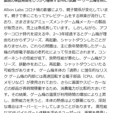
製品の保証期間をしっかり確保するHALT試験 ― ゲーム機を例に
Allion Labs コロナ禍の影響により、親子関係が変化していま
す。親子で家にこもってテレビゲームをする娯楽が流行して
おり、さまざまなアミューズメントゲーム機メーカーの製品
が販売され、売上は急成長しています。 しかしながら、アフ
ターコロナ時代を迎える中、2～3年経過するとゲーム機が理
由もわからずフリーズ、再起動、シャットダウンしたことが
ありませんか。これらの問題は、主に数年間使用したゲーム
機の内部電子部品の老朽化によって引き起こされます。コン
ポーネントの性能が低下、放熱性能が悪化し、ゲーム機がフ
リーズ、誤動作をおこし、再起動、シャットダウンにいたる
可能性があります。 ゲーム機本体の「過熱」に潜在的なリス
ク ゲーム機の内部には高速回転する電子部品（CPU、GPU、
メモリなど）が使用されており、さらに画面やスピーカーな
どの部品が長時間稼働するため、消費電力が比較的大きいで
す。その結果、ゲーム機の温度が利用時間の増加により上昇
し、放熱能力を失うと、本体の熱感はより顕著になり、深刻
な場合はオーバーヒートしてしまうことがあります。 高性能
な3Dモバイルゲーム体験を求めるユーザーは、画質を最高レ