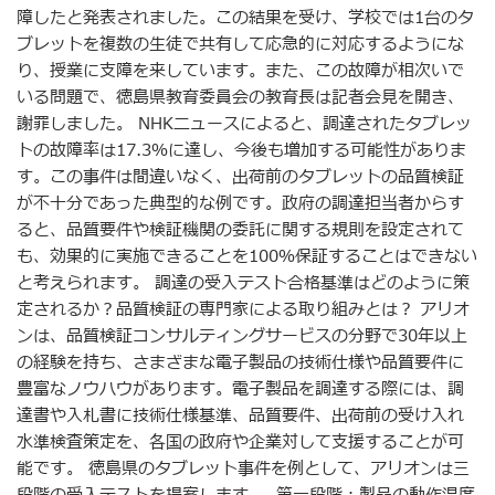
障したと発表されました。この結果を受け、学校では1台のタ
ブレットを複数の生徒で共有して応急的に対応するようにな
り、授業に支障を来しています。また、この故障が相次いで
いる問題で、徳島県教育委員会の教育長は記者会見を開き、
謝罪しました。 NHKニュースによると、調達されたタブレッ
トの故障率は17.3％に達し、今後も増加する可能性がありま
す。この事件は間違いなく、出荷前のタブレットの品質検証
が不十分であった典型的な例です。政府の調達担当者からす
ると、品質要件や検証機関の委託に関する規則を設定されて
も、効果的に実施できることを100％保証することはできない
と考えられます。 調達の受入テスト合格基準はどのように策
定されるか？品質検証の専門家による取り組みとは？ アリオ
ンは、品質検証コンサルティングサービスの分野で30年以上
の経験を持ち、さまざまな電子製品の技術仕様や品質要件に
豊富なノウハウがあります。電子製品を調達する際には、調
達書や入札書に技術仕様基準、品質要件、出荷前の受け入れ
水準検査策定を、各国の政府や企業対して支援することが可
能です。 徳島県のタブレット事件を例として、アリオンは三