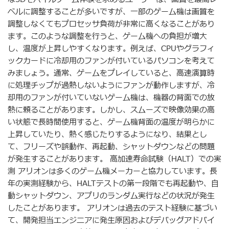
ベルに調整することが多いですが、一部のゲーム機は画質を
調整しなくてもプロセッサ負荷が非常に高くなることがあり
ます。このような調整を行うと、ゲーム機への負担が増大
し、温度が上昇しやすくなります。例えば、CPUやグラフィ
ックカードに冷却用のファンが付いているパソコンを考えて
みましょう。通常、ゲームをプレイしていると、高速演算時
に処理チップが過熱しないようにファンが動作しますが、冷
却用のファンが付いていないゲーム機は、機器の背面での放
熱に頼ることがあります。しかし、スムーズで映像効果の高
い状態で長時間使用すると、ゲーム機背面の温度が明らかに
上昇していたり、熱く感じたりするようになり、結果とし
て、フリーズや誤動作、再起動、シャットダウンなどの問題
が発生することがあります。 高加速寿命試験（HALT）での実
測 アリオンは多くのゲーム機メーカーと協力しています。長
年の実測経験から、HALTテストの第一段階でも再起動や、自
動シャットダウン、アプリのランダム実行などの状況が発生
したことがあります。 アリオンは過去のテスト経験に基づい
て、開発担当エンジニアに発生原因およびデバッグアドバイ