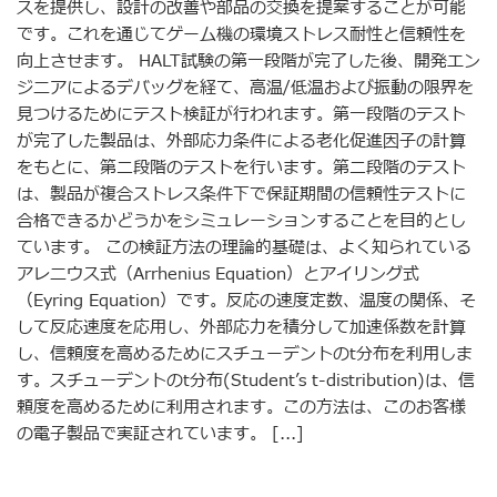
スを提供し、設計の改善や部品の交換を提案することが可能
です。これを通じてゲーム機の環境ストレス耐性と信頼性を
向上させます。 HALT試験の第一段階が完了した後、開発エン
ジニアによるデバッグを経て、高温/低温および振動の限界を
見つけるためにテスト検証が行われます。第一段階のテスト
が完了した製品は、外部応力条件による老化促進因子の計算
をもとに、第二段階のテストを行います。第二段階のテスト
は、製品が複合ストレス条件下で保証期間の信頼性テストに
合格できるかどうかをシミュレーションすることを目的とし
ています。 この検証方法の理論的基礎は、よく知られている
アレニウス式（Arrhenius Equation）とアイリング式
（Eyring Equation）です。反応の速度定数、温度の関係、そ
して反応速度を応用し、外部応力を積分して加速係数を計算
し、信頼度を高めるためにスチューデントのt分布を利用しま
す。スチューデントのt分布(Student’s t-distribution)は、信
頼度を高めるために利用されます。この方法は、このお客様
の電子製品で実証されています。 [...]