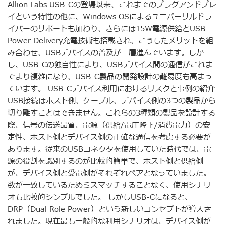
Allion Labs USB-Cの登場以来、これまでのプラグアンドプレ
イという特性の他に、Windows OSによるユニバーサルドラ
イバーのサポートも加わり、さらには15W電源供給とUSB
Power Delivery充電技術も搭載され、こうしたメリットを組
み合わせ、USBデバイスの普及が一層進んでいます。しか
し、USB-Cの独自性により、USBデバイス間の通信がこれま
でより複雑になり、USB-C製品の開発設計の難易度も高まっ
ています。 USB-Cデバイス利用におけるリスクと事例の紹介
USB接続はホスト側、ケーブル、デバイス側の3つの製品から
切り離すことはできません。これらの3種類の製品を設計する
際、信号の伝送品質、電源（供給/電圧降下/消費電力）の安
定性、ホスト側とデバイス側の正確な通信を考慮する必要が
あります。従来のUSBコネクタを使用していた時代では、電
源の役割を識別するのが比較的簡単で、ホスト側と供給側
が、デバイス側と受電側がそれぞれペアとなっていました。
数が一致しているためミスマッチすることなく、使用シナリ
オも比較的シンプルでした。 しかしUSB-Cになると、
DRP（Dual Role Power）という新しいコンセプトが導入さ
れました。現在最も一般的な利用シナリオは、デバイス側が