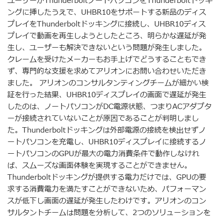
ユーザーがThunderboltノートパソコンをThunderboltドッキ
ングに挿したうえで、UHBR10をサポートする新品のディス
プレイをThunderboltドッキングに接続し、UHBR10ディス
プレイで動画を再生しようとしたところ、明らかな遅延が発
生し、ユーザーも解決できないという問題が発生しました。
クレームを受けたメーカーもお手上げでどうすることもでき
ず、専門的な支援を求めてアリオンにお問い合わせいただき
ました。 アリオンのコンサルタンティングチームが細かい検
証を行った結果、UHBR10ディスプレイの画面で遅延が発生
したのは、ノートパソコンがDC電源状態、つまりACアダプタ
ーが接続されていないことが原因であることが判明しまし
た。Thunderboltドッキングは外部電源の接続を検出せずノ
ートパソコンを充電し、UHBR10ディスプレイに接続するノ
ートパソコンのGPUが最大の電力消費条件で動作しなけれ
ば、スムーズな画面体験を実現することができません。
Thunderboltドッキングが提供する電力だけでは、GPUの要
求する消費電力を満たすことができないため、パフォーマン
スが低下し画面の遅延が発生したわけです。アリオンのコン
サルタントチームは問題を分析して、2つのソリューションを