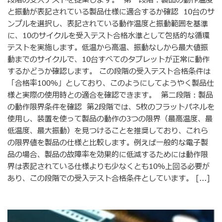
段階の受入テストを提案します。 第一段階：製品の動作温度
と振動が表記されている製品仕様に適合するか確認 10台のサ
ンプルを選択し、表記されている動作温度と振動範囲を基準
に、10のサイクルを受入テスト合格水準として包括的な循環
テストを実施します。低温から高温、振動なしから最大値振
動までのサイクルで、10台すべてのタブレットが正常に動作
するかどうか確認します。 この段階の受入テスト合格条件は
「合格率100％」としており、このようにしてようやく製品仕
様と実際の使用時との適合を確認できます。 第二段階：製品
の動作限界条件を確認 第2段階では、5枚のフラットパネルを
使用し、装置を使って製品の動作の3つの限界（最高温度、最
低温度、最大振動）を見つけることを推奨しており、これら
の限界値を製品の仕様と比較します。例えば一般的な電子製
品の場合、製品の故障率を効果的に低減するためには動作限
界は表記されている仕様よりも少なくとも10％上回る必要が
あり、この段階での受入テスト合格条件としています。 [...]