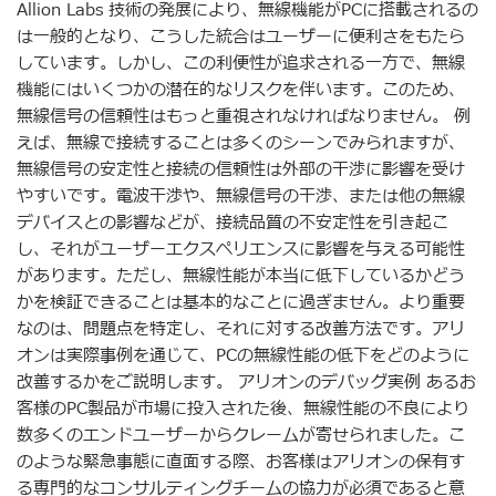
Allion Labs 技術の発展により、無線機能がPCに搭載されるの
は一般的となり、こうした統合はユーザーに便利さをもたら
しています。しかし、この利便性が追求される一方で、無線
機能にはいくつかの潜在的なリスクを伴います。このため、
無線信号の信頼性はもっと重視されなければなりません。 例
えば、無線で接続することは多くのシーンでみられますが、
無線信号の安定性と接続の信頼性は外部の干渉に影響を受け
やすいです。電波干渉や、無線信号の干渉、または他の無線
デバイスとの影響などが、接続品質の不安定性を引き起こ
し、それがユーザーエクスペリエンスに影響を与える可能性
があります。ただし、無線性能が本当に低下しているかどう
かを検証できることは基本的なことに過ぎません。より重要
なのは、問題点を特定し、それに対する改善方法です。アリ
オンは実際事例を通じて、PCの無線性能の低下をどのように
改善するかをご説明します。 アリオンのデバッグ実例 あるお
客様のPC製品が市場に投入された後、無線性能の不良により
数多くのエンドユーザーからクレームが寄せられました。こ
のような緊急事態に直面する際、お客様はアリオンの保有す
る専門的なコンサルティングチームの協力が必須であると意