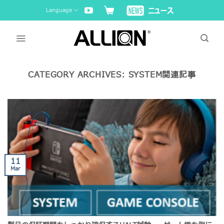
Skip
Language
to
content
CATEGORY ARCHIVES:
SYSTEM関連記事
11
Mar