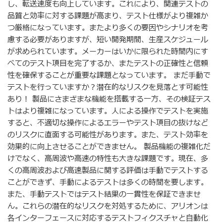
し、転送速度も向上しています。これにより、関連テストの
品質と効率に対する課題が高まり、テスト仕様がより複雑か
つ厳格になっています。またより多くの要因やシナリオを考
慮する必要がありますが、短い開発期間、生産スケジュール
が求められています。メーカーはいかに限られた時間内にす
べてのテスト項目を完了するか、またテストの正確性と信頼
性を確保することが重要な課題となっています。 まだ手動で
テストを行っていますか？潜在的なリスクを見落とす可能性
あり！ 製品にさまざまな機能を搭載する一方、その検証テス
トはより複雑になっています。人による操作でテストを実施
すると、不適切な操作によるエラーやテスト項目の抜けなど
のリスクに直面する可能性があります。また、テスト効率を
効果的に向上させることができません。 製品機能の複雑化だ
けでなく、高周波や高速の特性も大きな課題です。現在、多
くの高周波および高速製品に関する評価は手動でテストする
ことができず、手動によるテストは多くの時間を要します。
また、手動テストではテスト結果の一貫性を保証できませ
ん。これらの潜在的なリスクを対処するために、アリオンは
各インターフェースに対応するテストフィクスチャと自動化